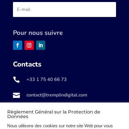
Pour nous suivre
Contacts

+33 1 75 40 66 73

contact@tremplindigital.com

281 chaussée Jules César,
Règlement Général sur la Protection de
Données
Beauchamp 95250
Nous utilisons des cookies sur notre site Web pour vous